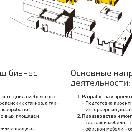
аш бизнес
Основные нап
деятельности:
лного цикла мебельного
Разработка и проек
опейских станков, а так-
- Подготовка проект
клообработки,
- Интерьерный дизай
венных площадей.
Производство и мон
- торговой мебели – 
ожный процесс,
- офисной мебели – о