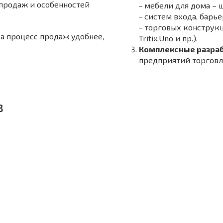
продаж и особенностей
- мебели для дома – 
- систем входа, бар
- торговых конструкц
 а процесс продаж удобнее,
Tritix,Uno и пр.).
Комплексные разраб
предприятий торговл
в