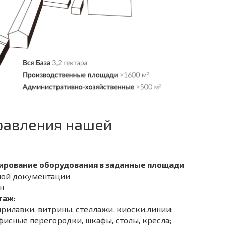
равления нашей
тирование оборудования в заданные площади
ной документации
н
таж:
прилавки, витрины, стеллажи, киоски,линии;
фисные перегородки, шкафы, столы, кресла;